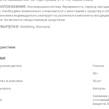
опоказания:
Несовершеннолетним, беременность, период лактации
. Необходимо внимательно ознакомиться с аннотацией к средству и с
человека индивидуально реагирует на различные компоненты входящие 
ся. Не является лекарственным средством.
выпуска:
36х600mg. (Капсула)
еристики
НЫЕ
производитель
Гонконг
50 г
тво в упаковке
30 шт
ыпуска
Капсулы
Снижение 
е
отложений
веществ, 