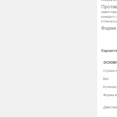
Против
симптомы
каждого 
отличать
Форма 
Характ
ОСНОВ
Страна 
Вес
Количес
Форма в
Действи