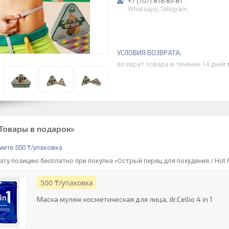
+7 (707) 816-83-81
Whatsapp,Telegram,
возврат товара в течение 14 дней
Товары в подарок»
ите 500 ₸/упаковка
эту позицию бесплатно при покупке «Острый перец для похудения / Hot P
500 ₸/упаковка
Маска муляж косметическая для лица, dr.Cellio 4 in 1