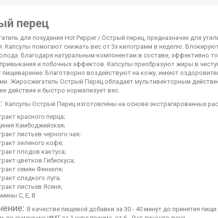
ый перец
тель для похудения Hot Pepper / Острый перец, предназначен для ути
. Капсулы помогают снижать вес от 3х килограмм в неделю. Блокируют
голода. Благодаря натуральным компонентам в составе, эффективно то
привыкания и побочных эффектов. Капсулы преобразуют жиры в чистую
 пищеварение. Благотворно воздействуют на кожу, имеют оздоровите
ми. Жиросжигатель Острый Перец обладает мультивекторным действие
е действие и быстро нормализует вес.
:
Капсулы Острый Перец изготовлены на основе экстрагированных ра
ракт красного перца;
циния Камбоджийская;
ракт листьев черного чая;
тракт зеленого кофе;
тракт плодов кактуса;
ракт цветков Гибискуса;
тракт семян Фенхеля;
ракт сладкого луга;
ракт листьев Ясеня;
мины C, E, B
нение:
В качестве пищевой добавки за 30 - 40 минут до принятия пищи 
ь по снижению ИМТ за 1 курс приема, от 6 - 9 кг лишнего веса.