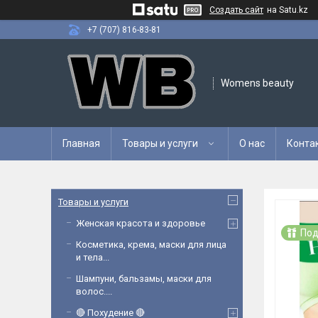
Создать сайт
на Satu.kz
+7 (707) 816-83-81
Womens beauty
Главная
Товары и услуги
О нас
Конта
Товары и услуги
Женская красота и здоровье
Под
Косметика, крема, маски для лица
и тела...
Шампуни, бальзамы, маски для
волос....
🔴 Похудение 🔴