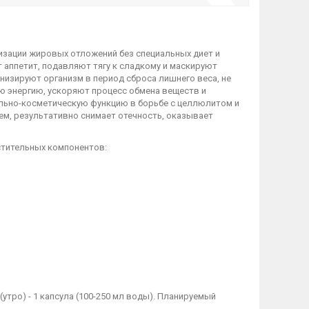
лизации жировых отложений без специальных диет и
 аппетит, подавляют тягу к сладкому и маскируют
низируют организм в период сброса лишнего веса, не
 энергию, ускоряют процесс обмена веществ и
льно-косметическую функцию в борьбе с целлюлитом и
м, результативно снимает отечность, оказывает
стительных компонентов:
(утро) - 1 капсула (100-250 мл воды). Планируемый