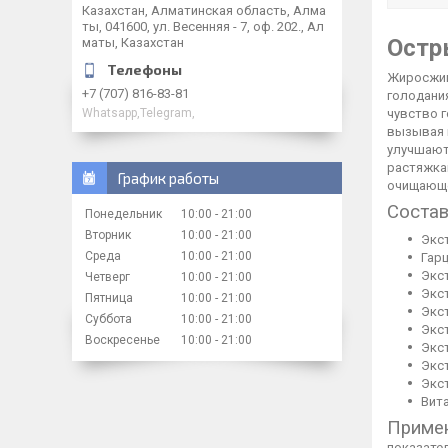
Казахстан, Алматинская область, Алма
ты, 041600, ул. Весенняя - 7, оф. 202., Ал
Остр
маты, Казахстан
Жиросжига
+7 (707) 816-83-81
голодания
чувство 
Whatsapp,Telegram,
вызывая 
улучшают
растяжка
График работы
очищающе
Состав
Понедельник
10:00
21:00
Вторник
10:00
21:00
Экст
Среда
10:00
21:00
Гар
Экст
Четверг
10:00
21:00
Экс
Пятница
10:00
21:00
Экс
Суббота
10:00
21:00
Экст
Воскресенье
10:00
21:00
Экс
Экст
Экст
Вита
Приме
показател