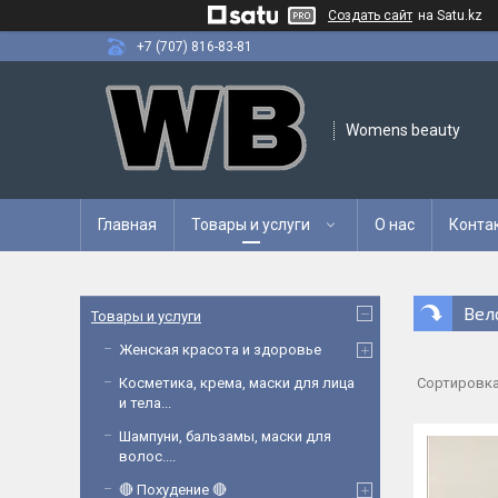
Создать сайт
на Satu.kz
+7 (707) 816-83-81
Womens beauty
Главная
Товары и услуги
О нас
Конта
Вел
Товары и услуги
Женская красота и здоровье
Косметика, крема, маски для лица
и тела...
Шампуни, бальзамы, маски для
волос....
🔴 Похудение 🔴