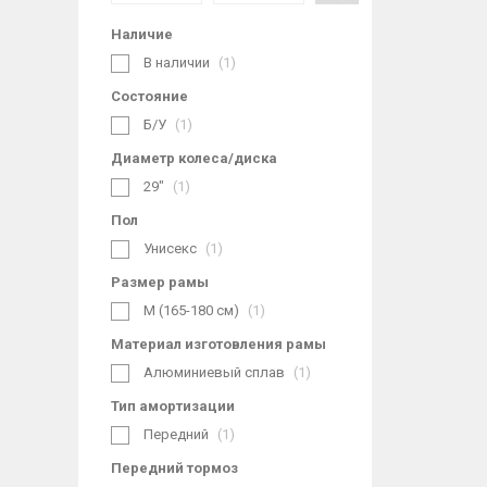
Наличие
В наличии
1
Состояние
Б/У
1
Диаметр колеса/диска
29"
1
Пол
Унисекс
1
Размер рамы
M (165-180 см)
1
Материал изготовления рамы
Алюминиевый сплав
1
Тип амортизации
Передний
1
Передний тормоз