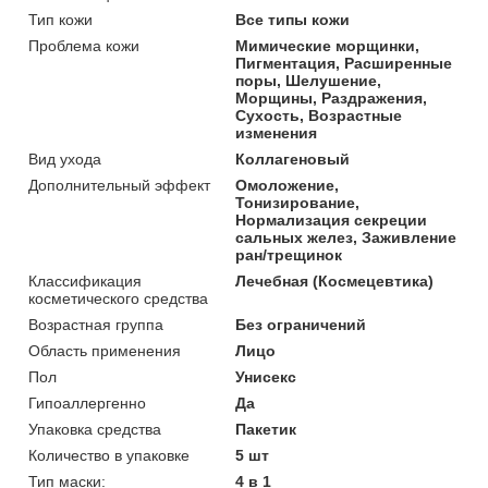
Тип кожи
Все типы кожи
Проблема кожи
Мимические морщинки,
Пигментация, Расширенные
поры, Шелушение,
Морщины, Раздражения,
Сухость, Возрастные
изменения
Вид ухода
Коллагеновый
Дополнительный эффект
Омоложение,
Тонизирование,
Нормализация секреции
сальных желез, Заживление
ран/трещинок
Классификация
Лечебная (Космецевтика)
косметического средства
Возрастная группа
Без ограничений
Область применения
Лицо
Пол
Унисекс
Гипоаллергенно
Да
Упаковка средства
Пакетик
Количество в упаковке
5 шт
Тип маски:
4 в 1