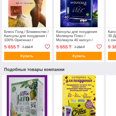
Блисс Голд / Блаженство /
Капсулы для похудения
Капс
Капсулы для похудения /
Молекула Плюс /
30 Д
100% Оригинал /
Молекула 40 капсул /
с си
Проверено
Оригинал / Похудение /
Кор
5 655
5 655
9 3
₸
₸
7 250 ₸
7 250 ₸
Наполнитель зелёный
Купить
Купить
Подобные товары компании