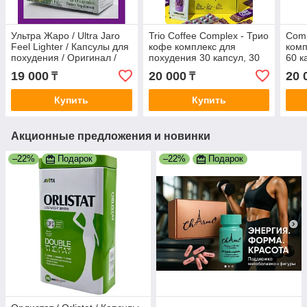
Ультра Жаро / Ultra Jaro
Trio Coffee Complex - Трио
Comp
Feel Lighter / Капсулы для
кофе комплекс для
комп
похудения / Оригинал /
похудения 30 капсул, 30
60 к
США
саше кофе, З
раст
19 000
20 000
20 
₸
₸
антицеллюлитных крема
Прем
для тела.
Купить
Купить
Акционные предложения и новинки
–22%
Подарок
–22%
Подарок