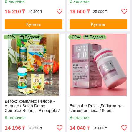
В наличии
В наличии
15 210
19 500
₸
₸
19 500 ₸
25 000 ₸
Купить
Купить
–22%
Подарок
–22%
Подарок
Детокс комплекс Релора -
Ананас / Baian Detox
Exact the Rule - Добавка для
Complex Relora - Pineapple /
снижения веса / Корея
Капсулы для похудения /
В наличии
В наличии
Оригинал
14 196
14 040
₸
₸
18 200 ₸
18 000 ₸