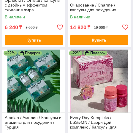
Орлистат / Orlistat / Капсулы
с двойным эффектом
Очарование / Charme /
сжигания жира
капсулы для похудения
В наличии
В наличии
6 240
14 820
₸
₸
8 000 ₸
19 000 ₸
Купить
Купить
–22%
Подарок
–22%
Подарок
Amelan / Амелин / Капсулы и
Every Day Kompleks /
втамины для похудения /
LSSivMN / Евери Дей
Турция
комплекс / Капсулы для
похудения / Индонезия