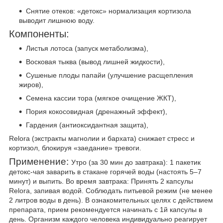
Снятие отеков: «детокс» нормализация кортизола
выводит лишнюю воду.
Компоненты:
Листья лотоса (запуск метаболизма),
Восковая тыква (вывод лишней жидкости),
Сушеные плоды папайи (улучшение расщепления
жиров),
Семена кассии тора (мягкое очищение ЖКТ),
Пория кокосовидная (дренажный эффект),
Гардения (антиоксидантная защита),
Relora (экстракты магнолии и бархата) снижает стресс и
кортизол, блокируя «заедание» тревоги.
Применение:
Утро (за 30 мин до завтрака): 1 пакетик
детокс-чая заварить в стакане горячей воды (настоять 5–7
минут) и выпить. Во время завтрака: Принять 2 капсулы
Relora, запивая водой. Соблюдать питьевой режим (не менее
2 литров воды в день). В ознакомительных целях с действием
препарата, прием рекомендуется начинать с 1й капсулы в
день. Организм каждого человека индивидуально реагирует