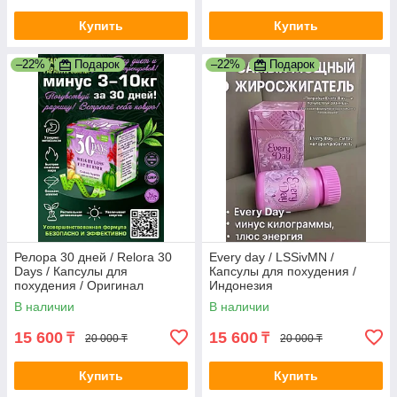
Купить
Купить
–22%
Подарок
–22%
Подарок
Релора 30 дней / Relora 30
Every day / LSSivMN /
Days / Капсулы для
Капсулы для похудения /
похудения / Оригинал
Индонезия
В наличии
В наличии
15 600
15 600
₸
₸
20 000 ₸
20 000 ₸
Купить
Купить