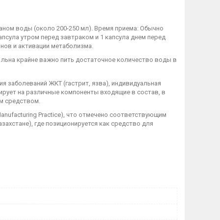
аном воды (около 200-250 мл). Время приема: Обычно
капсула утром перед завтраком и 1 капсула днем перед
инов и активации метаболизма.
н льна крайне важно пить достаточное количество воды в
ия заболеваний ЖКТ (гастрит, язва), индивидуальная
рует на различные компоненты входящие в состав, в
м средством.
nufacturing Practice), что отмечено соответствующим
азахстане), где позиционируется как средство для