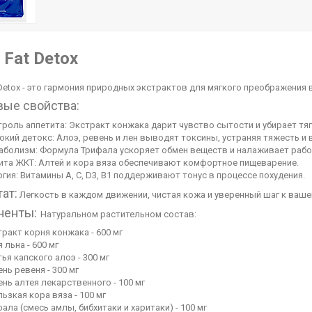
 Fat Detox
 Detox - это гармония природных экстрактов для мягкого преображения 
ые свойства:
роль аппетита: Экстракт конжака дарит чувство сытости и убирает тяг
окий детокс: Алоэ, ревень и лен выводят токсины, устраняя тяжесть и 
аболизм: Формула Трифала ускоряет обмен веществ и налаживает рабо
ита ЖКТ: Алтей и кора вяза обеспечивают комфортное пищеварение.
гия: Витамины A, C, D3, B1 поддерживают тонус в процессе похудения.
ат:
Легкость в каждом движении, чистая кожа и уверенный шаг к ваше
ненты:
Натуральном растительном состав:
ракт корня конжака - 600 мг
 льна - 600 мг
ья капского алоэ - 300 мг
нь ревеня - 300 мг
нь алтея лекарственного - 100 мг
ьзкая кора вяза - 100 мг
ала (смесь амлы, бибхитаки и харитаки) - 100 мг