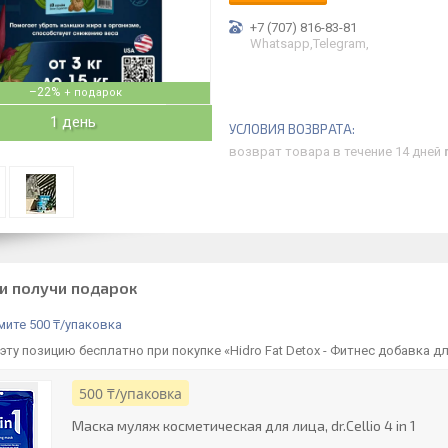
+7 (707) 816-83-81
Whatsapp,Telegram,
–22%
1 день
возврат товара в течение 14 дней
и получи подарок
ите 500 ₸/упаковка
эту позицию бесплатно при покупке «Hidro Fat Detox - Фитнес добавка д
500 ₸/упаковка
Маска муляж косметическая для лица, dr.Cellio 4 in 1