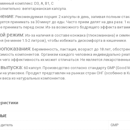
минный комплекс: D3, A, B1, C
олнительно: вегетарианская капсула.
ение:
Рекомендуемая порция: 2 капсулы в день, запивая полным стак
ется принимать за 30 минут до еды. Часто прием делят на два раза: 1 
Не принимать перед сном: Из-за возможного бодрящего эффекта витам
ой режим:
Из-за наличия в составе конжака (глюкоманнана) и семя
ня (не менее 1.5-2 литров), чтобы избежать дискомфорта в кишечнике.
опоказания:
Беременность, лактация, возраст до 18 лет, обострен
симость компонентов. Организм каждого человека индивидуально реаги
и чего эффективность их может отличаться. Не является лекарственны
выпуска:
60 капсул. Производство согласно стандарту GMP (Good Ma
 на упаковке. Продукт представлен на рынках стран СНГ (особенно в К
и веса из натуральных компонентов.
еристики
НЫЕ
дитель
GMP