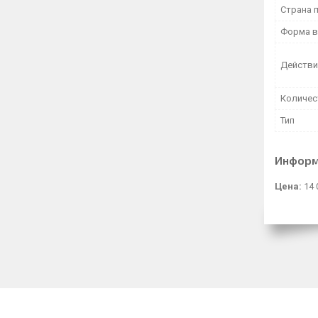
Страна 
Форма в
Действи
Количес
Тип
Информ
Цена:
14 