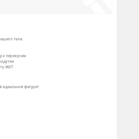
вашего тела.
у к перекусам.
вздутие.
ту ЖКТ.
й идеальной фигуре!