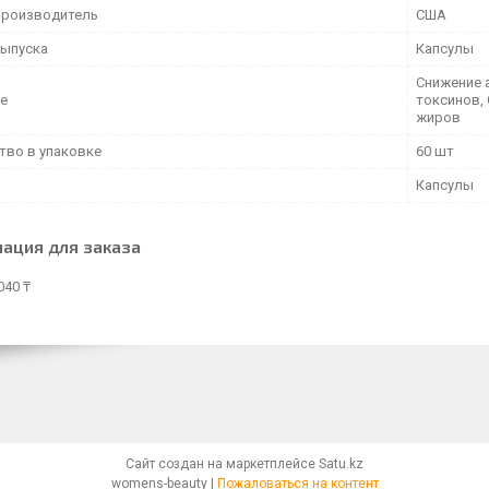
производитель
США
ыпуска
Капсулы
Снижение 
е
токсинов,
жиров
тво в упаковке
60 шт
Капсулы
ация для заказа
040 ₸
Сайт создан на маркетплейсе
Satu.kz
womens-beauty |
Пожаловаться на контент