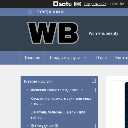
Создать сайт
на Satu.kz
+7 (707) 816-83-81
Womens beauty
Главная
Товары и услуги
О нас
Конта
Товары и услуги
Женская красота и здоровье
Косметика, крема, маски для лица
и тела...
Шампуни, бальзамы, маски для
волос....
🔴 Похудение 🔴