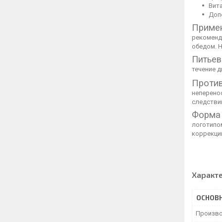
Вита
Доп
Примен
рекоменду
обедом. 
Питьев
течение д
Против
неперено
следстви
Форма 
логотипом
коррекци
Характ
ОСНОВ
Произво