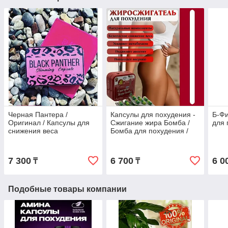
Черная Пантера /
Капсулы для похудения -
Б-Фи
Оригинал / Капсулы для
Сжигание жира Бомба /
для 
снижения веса
Бомба для похудения /
Оригинал
7 300
6 700
6 0
₸
₸
Подобные товары компании