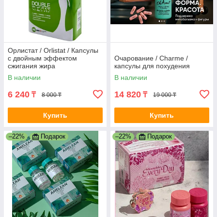
Орлистат / Orlistat / Капсулы
с двойным эффектом
Очарование / Charme /
сжигания жира
капсулы для похудения
В наличии
В наличии
6 240
14 820
₸
₸
8 000 ₸
19 000 ₸
Купить
Купить
–22%
Подарок
–22%
Подарок