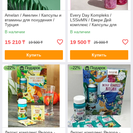
Amelan / Амелин / Капсулы и
Every Day Kompleks /
втамины для похудения /
LSSivMN / Евери Дей
Турция
комплекс / Капсулы для
похудения / Индонезия
В наличии
В наличии
15 210
19 500
₸
₸
19 500 ₸
25 000 ₸
Купить
Купить
–22%
Подарок
–22%
Подарок
Детокс комплекс Релора -
Детокс комплекс Релора -