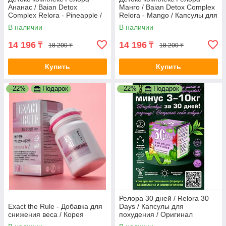
Ананас / Baian Detox
Манго / Baian Detox Complex
Complex Relora - Pineapple /
Relora - Mango / Капсулы для
Капсулы для похудения /
похудения / Оригинал
В наличии
В наличии
Оригинал
14 196
14 196
₸
₸
18 200 ₸
18 200 ₸
Купить
Купить
–22%
Подарок
–22%
Подарок
Релора 30 дней / Relora 30
Exact the Rule - Добавка для
Days / Капсулы для
снижения веса / Корея
похудения / Оригинал