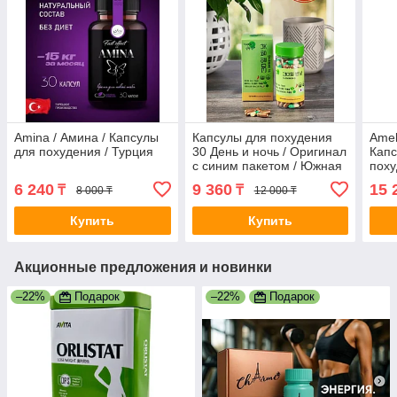
Amina / Амина / Капсулы
Капсулы для похудения
Amel
для похудения / Турция
30 День и ночь / Оригинал
Капс
с синим пакетом / Южная
поху
Корея
6 240
9 360
15 
₸
₸
8 000 ₸
12 000 ₸
Купить
Купить
Акционные предложения и новинки
–22%
Подарок
–22%
Подарок