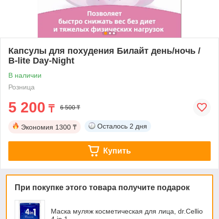
Капсулы для похудения Билайт день/ночь /
B-lite Day-Night
В наличии
Розница
5 200
₸
6 500 ₸
Осталось
2 дня
Экономия
1300 ₸
Купить
При покупке этого товара получите подарок
Маска муляж косметическая для лица, dr.Cellio
4 in 1