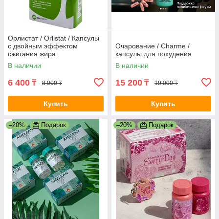
Орлистат / Orlistat / Капсулы
с двойным эффектом
Очарование / Charme /
сжигания жира
капсулы для похудения
В наличии
В наличии
6 400
15 200
₸
₸
8 000 ₸
19 000 ₸
Купить
Купить
–20%
Подарок
–20%
Подарок