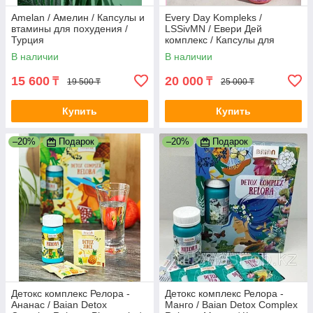
Amelan / Амелин / Капсулы и
Every Day Kompleks /
втамины для похудения /
LSSivMN / Евери Дей
Турция
комплекс / Капсулы для
похудения / Индонезия
В наличии
В наличии
15 600
20 000
₸
₸
19 500 ₸
25 000 ₸
Купить
Купить
–20%
Подарок
–20%
Подарок
Детокс комплекс Релора -
Детокс комплекс Релора -
Ананас / Baian Detox
Манго / Baian Detox Complex