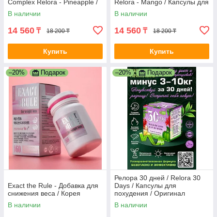
Complex Relora - Pineapple /
Relora - Mango / Капсулы для
Капсулы для похудения /
похудения / Оригинал
В наличии
В наличии
Оригинал
14 560
14 560
₸
₸
18 200 ₸
18 200 ₸
Купить
Купить
–20%
Подарок
–20%
Подарок
Релора 30 дней / Relora 30
Exact the Rule - Добавка для
Days / Капсулы для
снижения веса / Корея
похудения / Оригинал
В наличии
В наличии