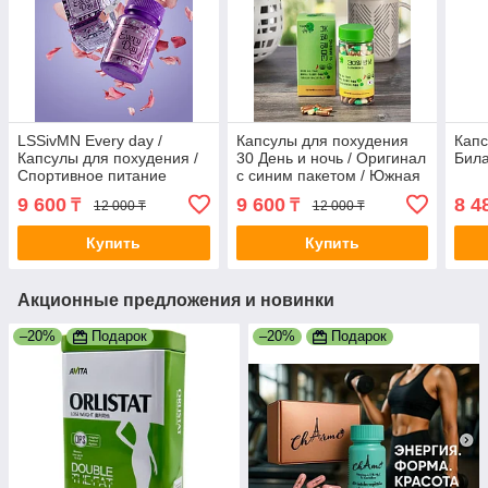
LSSivMN Every day /
Капсулы для похудения
Капс
Капсулы для похудения /
30 День и ночь / Оригинал
Била
Спортивное питание
с синим пакетом / Южная
Корея
9 600
9 600
8 4
₸
₸
12 000 ₸
12 000 ₸
Купить
Купить
Акционные предложения и новинки
–20%
Подарок
–20%
Подарок