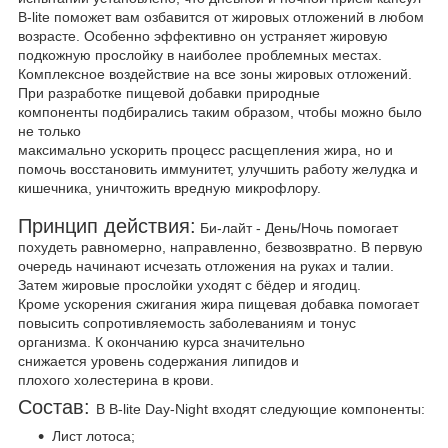
B-lite поможет вам озбавится от жировых отложений в любом
возрасте. Особенно эффективно он устраняет жировую
подкожную прослойку в наиболее проблемных местах.
Комплексное воздействие на все зоны жировых отложений.
При разработке пищевой добавки природные
компоненты подбирались таким образом, чтобы можно было
не только
максимально ускорить процесс расщепления жира, но и
помочь восстановить иммунитет, улучшить работу желудка и
кишечника, уничтожить вредную микрофлору.
Принцип действия:
Би-лайт - День/Ночь помогает
похудеть равномерно, направленно, безвозвратно. В первую
очередь начинают исчезать отложения на руках и талии.
Затем жировые прослойки уходят с бёдер и ягодиц.
Кроме ускорения сжигания жира пищевая добавка помогает
повысить сопротивляемость заболеваниям и тонус
организма. К окончанию курса значительно
снижается уровень содержания липидов и
плохого холестерина в крови.
Состав:
В B-lite Day-Night входят следующие компоненты:
Лист лотоса;