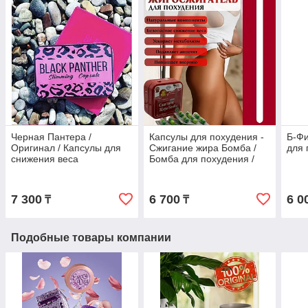
Черная Пантера /
Капсулы для похудения -
Б-Фи
Оригинал / Капсулы для
Сжигание жира Бомба /
для 
снижения веса
Бомба для похудения /
Оригинал
7 300
6 700
6 0
₸
₸
Подобные товары компании