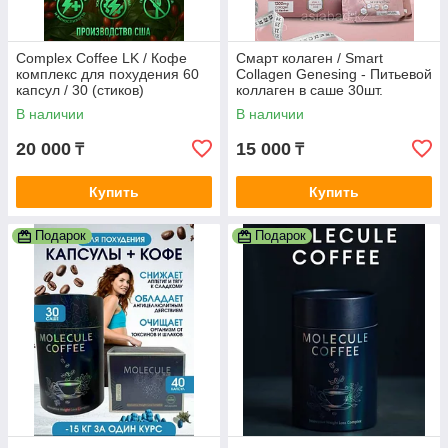
Complex Coffee LK / Кофе
Смарт колаген / Smart
комплекс для похудения 60
Collagen Genesing - Питьевой
капсул / 30 (стиков)
коллаген в саше 30шт.
растворимого кофе /
В наличии
В наличии
Премиум-класс для
20 000
15 000
₸
₸
Купить
Купить
Подарок
Подарок