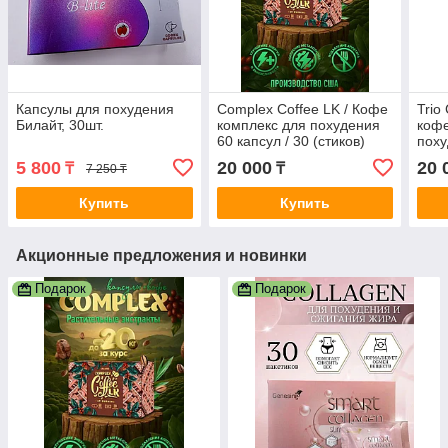
Капсулы для похудения
Complex Coffee LK / Кофе
Trio
Билайт, 30шт.
комплекс для похудения
кофе
60 капсул / 30 (стиков)
поху
растворимого кофе /
саше
5 800
20 000
20 
₸
₸
7 250 ₸
Премиум-класс для
ант
для 
Купить
Купить
Акционные предложения и новинки
Подарок
Подарок