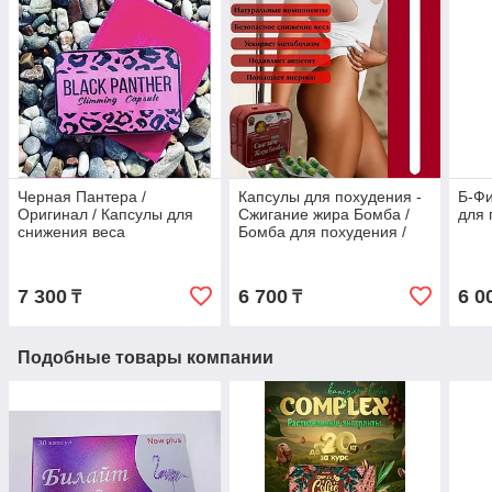
Черная Пантера /
Капсулы для похудения -
Б-Фи
Оригинал / Капсулы для
Сжигание жира Бомба /
для 
снижения веса
Бомба для похудения /
Оригинал
7 300
6 700
6 0
₸
₸
Подобные товары компании