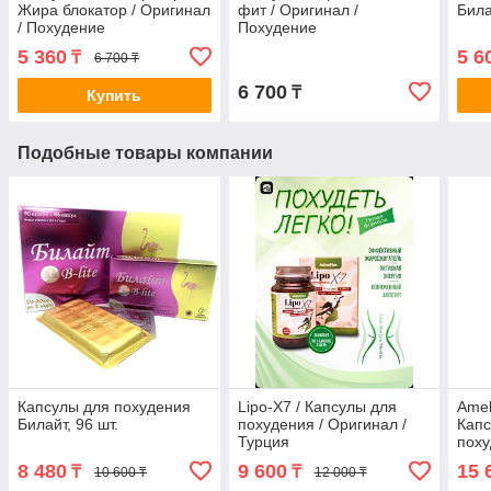
Жира блокатор / Оригинал
фит / Оригинал /
Била
/ Похудение
Похудение
5 360
5 6
₸
6 700 ₸
6 700
₸
Купить
Подобные товары компании
Капсулы для похудения
Lipo-X7 / Капсулы для
Amel
Билайт, 96 шт.
похудения / Оригинал /
Капс
Турция
поху
8 480
9 600
15 
₸
₸
10 600 ₸
12 000 ₸