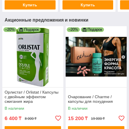
Купить
Купить
Акционные предложения и новинки
–20%
Подарок
–20%
Подарок
Орлистат / Orlistat / Капсулы
с двойным эффектом
Очарование / Charme /
сжигания жира
капсулы для похудения
В наличии
В наличии
6 400
15 200
₸
₸
8 000 ₸
19 000 ₸