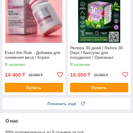
Релора 30 дней / Relora 30
Exact the Rule - Добавка для
Days / Капсулы для
снижения веса / Корея
похудения / Оригинал
В наличии
В наличии
14 400
16 000
₸
₸
18 000 ₸
20 000 ₸
Купить
Купить
Показать ещё
О нас
89% положительных из 9 отзывов за год