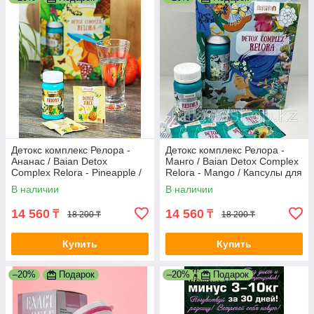
Детокс комплекс Релора -
Детокс комплекс Релора -
Ананас / Baian Detox
Манго / Baian Detox Complex
Complex Relora - Pineapple /
Relora - Mango / Капсулы для
Капсулы для похудения /
похудения / Оригинал
В наличии
В наличии
Оригинал
14 560
14 560
₸
₸
18 200 ₸
18 200 ₸
Купить
Купить
–20%
Подарок
–20%
Подарок