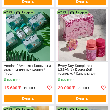
Купить
Купить
–20%
Подарок
–20%
Подарок
Amelan / Амелин / Капсулы и
Every Day Kompleks /
втамины для похудения /
LSSivMN / Евери Дей
Турция
комплекс / Капсулы для
похудения / Индонезия
В наличии
В наличии
15 600
20 000
₸
₸
19 500 ₸
25 000 ₸
Купить
Купить
–20%
Подарок
–20%
Подарок