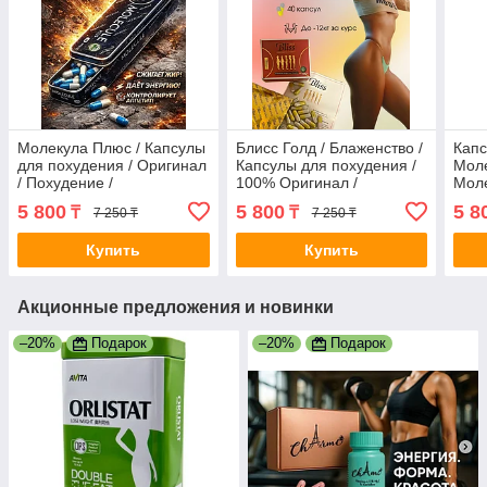
Молекула Плюс / Капсулы
Блисс Голд / Блаженство /
Капс
для похудения / Оригинал
Капсулы для похудения /
Моле
/ Похудение /
100% Оригинал /
Моле
Эффективная Сине-белая
Проверено
Ориг
5 800
5 800
5 8
₸
₸
7 250 ₸
7 250 ₸
капсула
Нап
Купить
Купить
Акционные предложения и новинки
–20%
Подарок
–20%
Подарок