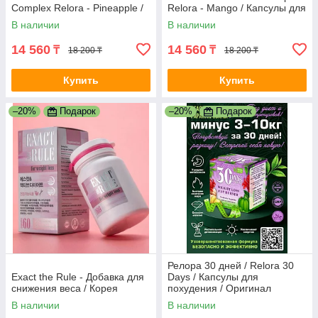
Complex Relora - Pineapple /
Relora - Mango / Капсулы для
Капсулы для похудения /
похудения / Оригинал
В наличии
В наличии
Оригинал
14 560
14 560
₸
₸
18 200 ₸
18 200 ₸
Купить
Купить
–20%
Подарок
–20%
Подарок
Релора 30 дней / Relora 30
Exact the Rule - Добавка для
Days / Капсулы для
снижения веса / Корея
похудения / Оригинал
В наличии
В наличии