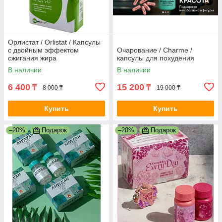
Орлистат / Orlistat / Капсулы
с двойным эффектом
Очарование / Charme /
сжигания жира
капсулы для похудения
В наличии
В наличии
6 400
15 200
₸
₸
8 000 ₸
19 000 ₸
Купить
Купить
–20%
Подарок
–20%
Подарок