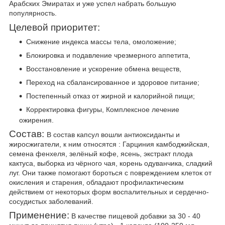
Арабских Эмиратах и уже успел набрать большую
популярность.
Целевой приоритет:
Снижение индекса массы тела, омоложение;
Блокировка и подавление чрезмерного аппетита,
Восстановление и ускорение обмена веществ,
Переход на сбалансированное и здоровое питание;
Постепенный отказ от жирной и калорийной пищи;
Корректировка фигуры, Комплексное лечение
ожирения.
Состав:
В состав капсул вошли антиоксиданты и
жиросжигатели,
к ним относятся :
Гарциния камбоджийская,
семена фенхеля, зелёный кофе, ясень, экстракт плода
кактуса, выборка из чёрного чая, корень одуванчика, сладкий
луг.
Они также помогают бороться с повреждением клеток о
т
окислен
ия и старения
, обладают
профилактическим
действием от некоторых форм воспалительных
и сердечно-
сосудистых заболеваний.
Применение:
В качестве пищевой добавки за 30 - 40