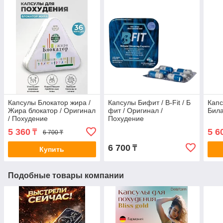
Капсулы Блокатор жира /
Капсулы Бифит / B-Fit / Б
Капс
Жира блокатор / Оригинал
фит / Оригинал /
Била
/ Похудение
Похудение
5 360
5 6
₸
6 700 ₸
6 700
₸
Купить
Подобные товары компании