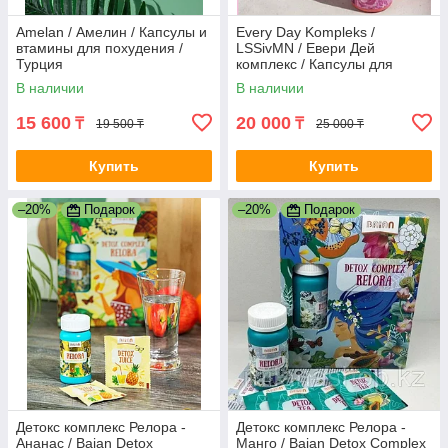
Amelan / Амелин / Капсулы и
Every Day Kompleks /
втамины для похудения /
LSSivMN / Евери Дей
Турция
комплекс / Капсулы для
похудения / Индонезия
В наличии
В наличии
15 600
20 000
₸
₸
19 500 ₸
25 000 ₸
Купить
Купить
–20%
Подарок
–20%
Подарок
Детокс комплекс Релора -
Детокс комплекс Релора -
Ананас / Baian Detox
Манго / Baian Detox Complex