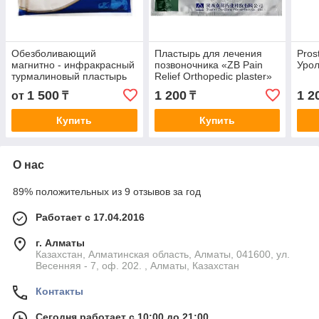
Обезболивающий
Пластырь для лечения
Prost
магнитно - инфракрасный
позвоночника «ZB Pain
Урол
турмалиновый пластырь
Relief Orthopedic plaster»
на поясницу и
1 500
1 200
1 2
от
₸
₸
позвоночник "BEN CAO
GANG MU"
Купить
Купить
О нас
89% положительных из 9 отзывов за год
Работает с 17.04.2016
г. Алматы
Казахстан, Алматинская область, Алматы, 041600, ул.
Весенняя - 7, оф. 202. , Алматы, Казахстан
Контакты
Сегодня работает с 10:00 до 21:00