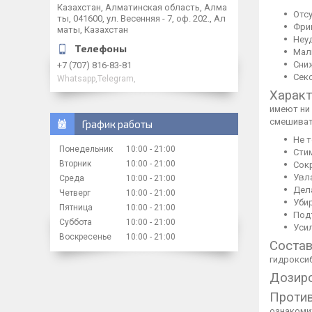
Казахстан, Алматинская область, Алма
Отсу
ты, 041600, ул. Весенняя - 7, оф. 202., Ал
Фриг
маты, Казахстан
Неу
Мал
Сни
+7 (707) 816-83-81
Сек
Whatsapp,Telegram,
Характ
имеют ни 
смешиват
График работы
Не 
Понедельник
10:00
21:00
Сти
Вторник
10:00
21:00
Сок
Увл
Среда
10:00
21:00
Дел
Четверг
10:00
21:00
Уби
Пятница
10:00
21:00
Подт
Суббота
10:00
21:00
Уси
Воскресенье
10:00
21:00
Состав
гидрокси
Дозиро
Против
ознакомит