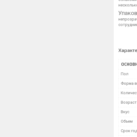
нескольк
Упаков
непрозра
сотрудник
Характ
ОСНОВ
Пол
Форма в
Количес
Возраст
Вкус
Объем
Срок го