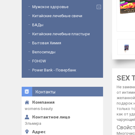
Мужское здоровье
Китайские лечебные свечи
БАДы
Китайские лечебные пластыри
Бытовая Химия
Велосипеды
FOHOW
Power Bank - Повербанк
SEX T
Не замен
Контакты
от интимн
желанной 
подарок н
womens-beauty
только т
как от уд
чарующий
Эльмира
Свойст
Многочисл