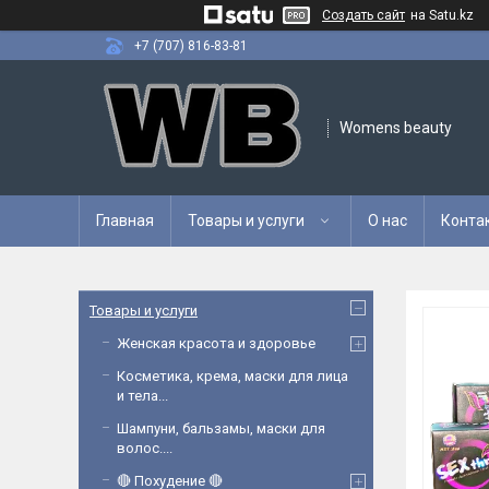
Создать сайт
на Satu.kz
+7 (707) 816-83-81
Womens beauty
Главная
Товары и услуги
О нас
Конта
Товары и услуги
Женская красота и здоровье
Косметика, крема, маски для лица
и тела...
Шампуни, бальзамы, маски для
волос....
🔴 Похудение 🔴