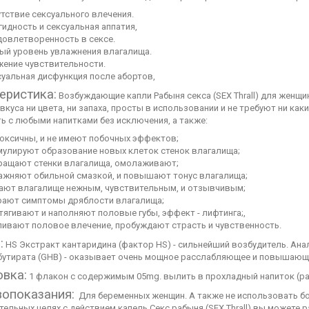
тствие сексуального влечения.
идность и сексуальная аппатия,
довлетворенность в сексе.
ый уровень увлажнения влагалища.
жение чувствительности.
суальная дисфункция после абортов,
еристика:
Возбуждающие капли Рабыня секса (SEX Thrall) для женщин
вкуса ни цвета, ни запаха, просты в использовании и не требуют ни ка
ь с любыми напитками без исключения, а также:
токсичны, и не имеют побочных эффектов;
мулируют образование новых клеток стенок влагалища;
ращают стенки влагалища, омолаживают;
ажняют обильной смазкой, и повышают тонус влагалища;
ают влагалище нежным, чувствительным, и отзывчивым;
рают симптомы дряблости влагалища;
ягивают и наполняют половые губы, эффект - лифтинга;,
ливают половое влечение, пробуждают страсть и чувственность.
:
HS Экстракт кантаридина (фактор HS) - сильнейший возбудитель. Анал
бутирата (GHB) - оказывает очень мощное расслабляющее и повышающе
вка:
1 флакон с содержимым 05mg. вылить в прохладный напиток (ра
опоказания:
Для беременных женщин. А также не использовать бол
ельных целях с действием капель Секс рабыня (SEX Thrall) вы можете р