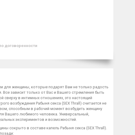
по договоренности
ли для женщины, которые подарят Вам не только радость
. Все зависит только от Вас и Вашего стремления быть
мой сверху в интимных отношениях, это настоящий
ого возбуждения Рабыня секса (SEX Thrall) считается не
ом, способным в рабочий момент возбудить женщину
для Вашего любимого человека. Универсальный,
суальных экспериментов и возможностей.
ы сокрыто в составе капель Рабыня секса (SEX Thrall).
позади: