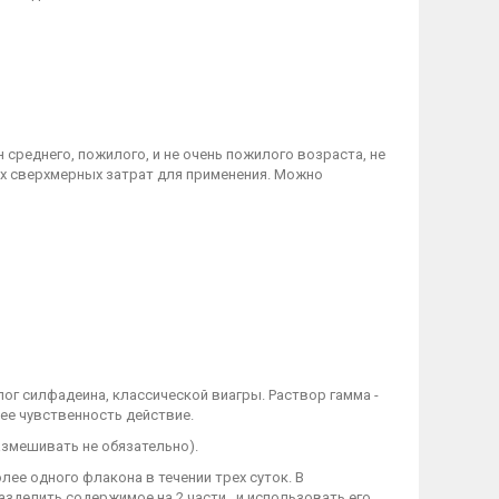
 среднего, пожилого, и не очень пожилого возраста, не
ких сверхмерных затрат для применения. Можно
ог силфадеина, классической виагры. Раствор гамма -
е чувственность действие.
змешивать не обязательно).
ее одного флакона в течении трех суток. В
азделить содержимое на 2 части , и использовать его