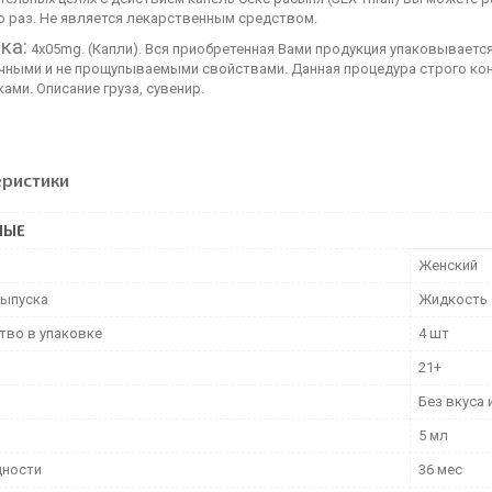
о раз. Не является лекарственным средством.
ка:
4х05mg. (Капли). Вся приобретенная Вами продукция упаковывается
чными и не прощупываемыми свойствами. Данная процедура строго ко
ами. Описание груза, сувенир.
еристики
НЫЕ
Женский
ыпуска
Жидкость
тво в упаковке
4 шт
21+
Без вкуса 
5 мл
дности
36 мес