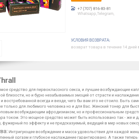
+7 (707) 816-83-81
Whatsapp,Telegram,
возврат товара в течение 14 дней
hrall
имое средство для первоклассного секса, и лучшие возбуждающие кап
ой близости, но и бурю незабываемых эмоций от страсти и наслаждения
и востребованной всегда и везде, чего бы вам это не стоило. Быть са
е только для любимого человека но и для Вас. Женский тонер для быстр
оповым возбуждающим афродизиаком, но и профессиональным средств
ара током. Это мощное средство может быть использовано так - же и 
, фужерный по эффекту и не предсказуемый, ведущий в мир новых сек
ва:
Интригующее возбуждение и масса удовольствия для каждой женщин
енный оргазм и глубокое наслаждение гарантировано. А также теперь 