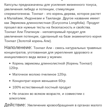
Капсулы предназначены для усиления жизненного тонуса,
увеличения либидо и потенции, стимуляции
сперматогенеза. Тонгкат - это корень дерева, которое растет
в Малайзии, Индонезии и Таиланде. Другое название имеет
как Эврикома длиннолистная (Eurycoma Longifolia). Продукт
прошел все нужные тесты на безопасность и свойства.
Тонгкат Али Платинум
- неповторимый продукт для
увеличения потенции, сделанный на базе знаменитого корня
Тонгкат (Золотой корень Али).
Наполенеие:
Тонгкат Али - смесь натуральных травяных
концентратов, уготованная для укрепления здорового и
инициативного вида жизни у мужчин.
Корень эврикомы длиннолистной (Корень Тонгкат)
120гр.
Маточное молоко пчелиное 120гр.
Концентрат корня женьшеня 60гр.
100% естественный постный продукт
Не опасен во всяком возрасте, и совместим с
алкоголем.
Действие:
Увеличение кровообращения в органах малого