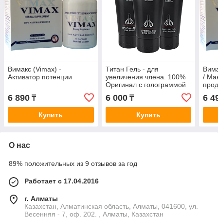
Вимакс (Vimax) -
Титан Гель - для
Вима
Активатор потенции
увеличения члена. 100%
/ Ма
Оригинал с голограммой
прод
и реальным эффектом /
6 890
6 000
6 4
₸
₸
Возбуждающие средства
Купить
Купить
О нас
89% положительных из 9 отзывов за год
Работает с 17.04.2016
г. Алматы
Казахстан, Алматинская область, Алматы, 041600, ул.
Весенняя - 7, оф. 202. , Алматы, Казахстан