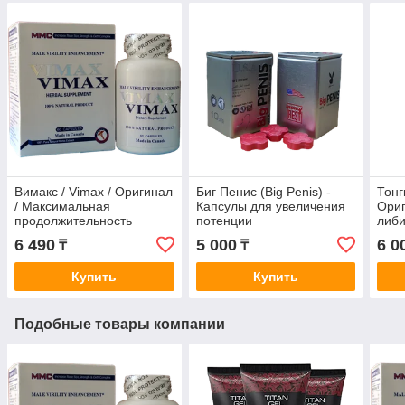
Вимакс / Vimax / Оригинал
Биг Пенис (Big Penis) -
Тонг
/ Максимальная
Капсулы для увеличения
Ориг
продолжительность
потенции
либи
6 490
5 000
6 0
₸
₸
Купить
Купить
Подобные товары компании