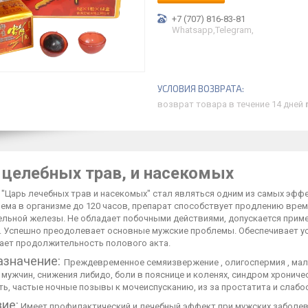
+7 (707) 816-83-81
Whatsapp,Telegram,
возврат товара в течение 14 дней
 целебных трав, и насекомых
 "Царь лечебных трав и насекомых" стал являться одним из самых эф
иема в организме до 120 часов, препарат способствует продлению вре
ельной железы. Не обладает побочными действиями, допускается приме
. Успешно преодолевает основные мужские проблемы. Обеспечивает ус
ает продолжительность полового акта.
азначение:
Преждевременное семяизвержение , олигоспермия , ма
 мужчин, снижения либидо, боли в пояснице и коленях, синдром хрониче
ь, частые ночные позывы к мочеиспусканию, из за простатита и слабо
ие:
Имеет профилактический и лечебный эффект при мужских заболева