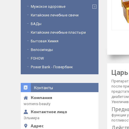
Мужское здоровье
Китайские лечебные свечи
БАДы
Китайские лечебные пластыри
Бытовая Химия
Велосипеды
FOHOW
Power Bank - Повербанк
Царь
Препарат
после пр
Контакты
предстат
диабетом
Увеличив
womens-beauty
Предн
функции у
Эльмира
потливост
Действ