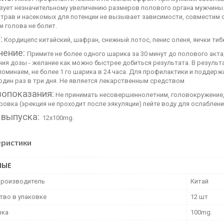
вует незначительному увеличению размеров полового органа мужчины
трав и насекомых для потенции не вызывает зависимости, совместим с
 голова не болит.
:
Кордицепс китайский, шафран, снежный лотос, пенис оленя, яички тибе
ение:
Примите не более одного шарика за 30 минут до полового акта
ия дозы - желание как можно быстрее добиться результата. В резуль
поминаем, не более 1 го шарика в 24 часа. Для профилактики и поддер
один раз в три дня. Не является лекарственным средством
опоказания:
Не принимать несовершеннолетним, головокружение,
ировка
(эрекция не проходит после эякуляции) пейте воду для ослаблен
выпуска:
12х100mg.
еристики
НЫЕ
производитель
Китай
тво в упаковке
12 шт
вка
100mg.