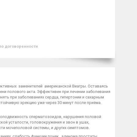
по договоренности
фективных заменителей американской Виагры. Оставаясь
мени полового акта. Эффективен при лечении заболевания
нять при заболеваниях сердца, гипертонии и сахарным
тойчивую эрекцию уже через 30 минут после приёма.
лоподвижность сперматозоидов, нарушения половой
ской усталости, головокружения и звон в ушах,
сти мочеполовой системы, и других симптомов.
ниях, слабость функции почек, аденома простаты.