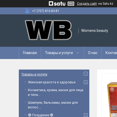
Создать сайт
на Satu.kz
+7 (707) 816-83-81
Womens beauty
Главная
Товары и услуги
О нас
Конта
Товары и услуги
Женская красота и здоровье
Косметика, крема, маски для лица
и тела...
Шампуни, бальзамы, маски для
волос....
🔴 Похудение 🔴