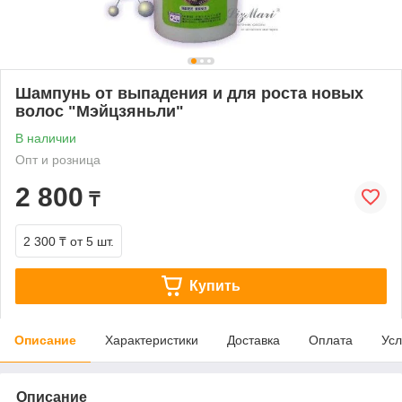
Шампунь от выпадения и для роста новых
волос "Мэйцзяньли"
В наличии
Опт и розница
2 800
₸
2 300 ₸
от 5 шт.
Купить
Описание
Характеристики
Доставка
Оплата
Усл
Описание