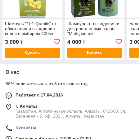
Шампунь "101 Qumile" от
Шампунь от выпадения и
Баль
облысения и выпадения
для роста новых волос
воло
волос с имбирем 400мл..
"Мэйцзяньли"
полн
воло
3 000
4 000
3 0
₸
₸
Купить
Купить
О нас
88% положительных из 8 отзывов за год
Работает с 17.04.2016
г. Алматы
Казахстан, Алматинская область, Алматы, 041600, ул.
Весенняя - 7, оф. 202. , Алматы, Казахстан
Контакты
Сегодня работает с 10:00 до 21:00